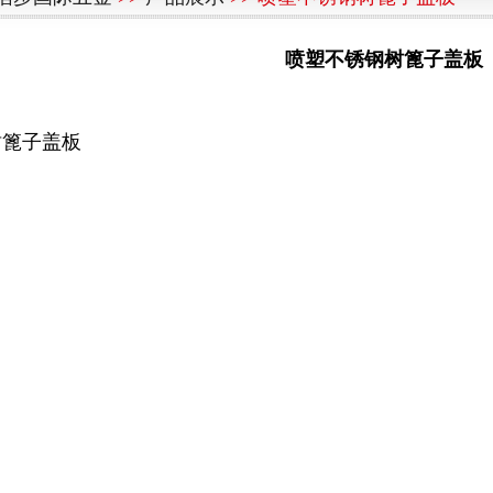
喷塑不锈钢树篦子盖板
树篦子盖板