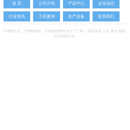
首 页
公司介绍
产品中心
企业动态
行业资讯
工程案例
生产设备
联系我们
不锈钢立柱
，
不锈钢井盖
，
不锈钢格栅
专业生产厂家！ 版权所有 江苏·泰州·戴南·
信步国际五金
-